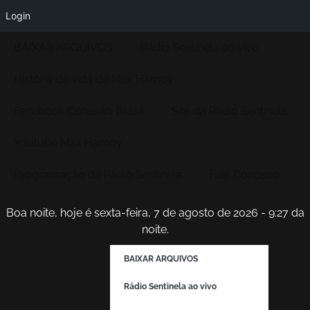
Login
BAIXAR ARQUIVOS
Rádio Sentinela ao vivo
História de vida de Max Hamoy
Facebook Conexão Brasil
Site da Radio Sentinela
Youtube Max Hamoy
Programação da Rádio Sentinela
Fale Conosco
Boa noite, hoje é sexta-feira, 7 de agosto de 2026 - 9:27 da
noite.
BAIXAR ARQUIVOS
Rádio Sentinela ao vivo