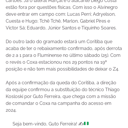
cartões. Já o lateral Marçal e o atacante Diego Costa
estão fora por questões físicas. Com isso o Alvinegro
deve entrar em campo com: Lucas Perri; Adryelson,
Cuesta e Hugo; Tchê Tchê, Marlon, Gabriel Pires e
Victor Sá; Eduardo, Júnior Santos e Tiquinho Soares.
Do outro lado do gramado estará um Coritiba que
acaba de ter o rebaixamento confirmado, após derrota
de 2 a 1 para o Fluminense no último sábado (25). Com
o revés o Coxa estacionou nos 29 pontos na 19ª
posição e não tem mais possibilidades de deixar o Z4.
Após a confirmação da queda do Coritiba, a direção
da equipe confirmou a substituição do técnico Thiago
Kosloski por Guto Ferreira, que chega com a missão
de comandar o Coxa na campanha do acesso em
2024.
Seja bem-vindo, Guto Ferreira! ✍