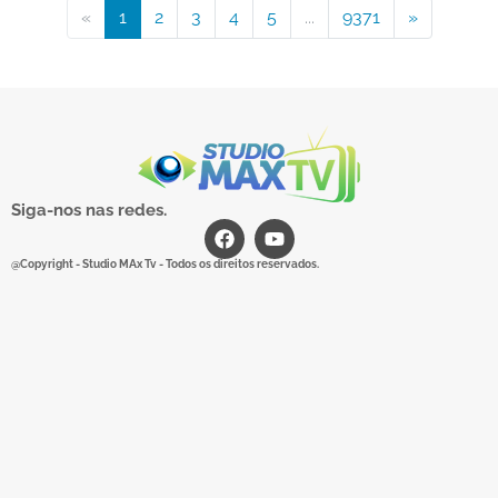
«
1
2
3
4
5
...
9371
»
Siga-nos nas redes.
@Copyright - Studio MAx Tv - Todos os direitos reservados.