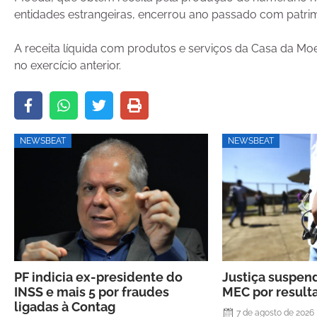
entidades estrangeiras, encerrou ano passado com patrim
A receita líquida com produtos e serviços da Casa da Moe
no exercício anterior.
NEWSBEAT
NEWSBEAT
PF indicia ex-presidente do
Justiça suspen
INSS e mais 5 por fraudes
MEC por resul
ligadas à Contag
7 de agosto de 2026