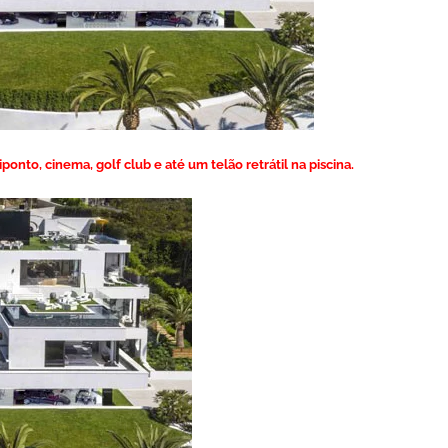
onto, cinema, golf club e até um telão retrátil na piscina.