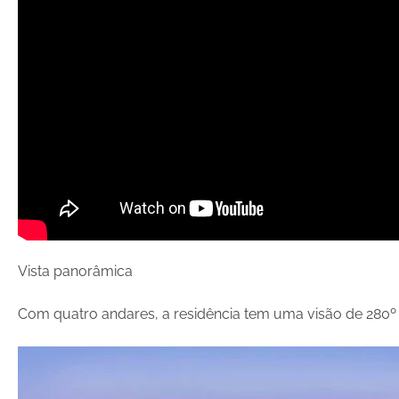
Vista panorâmica
Com quatro andares, a residência tem uma visão de 280º