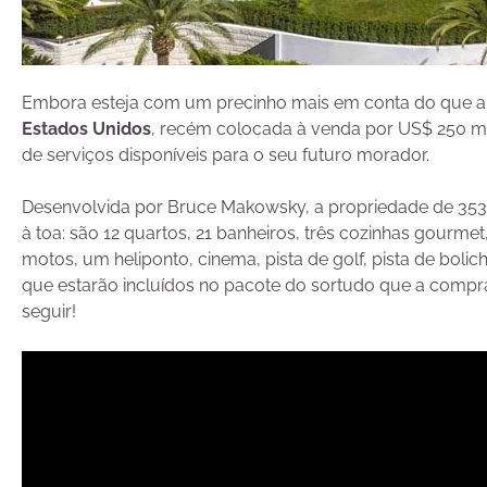
Embora esteja com um precinho mais em conta do que a
Estados Unidos
, recém colocada à venda por US$ 250 mi
de serviços disponíveis para o seu futuro morador.
Desenvolvida por Bruce Makowsky, a propriedade de 3530 
à toa: são 12 quartos, 21 banheiros, três cozinhas gourm
motos, um heliponto, cinema, pista de golf, pista de boli
que estarão incluídos no pacote do sortudo que a compra
seguir!