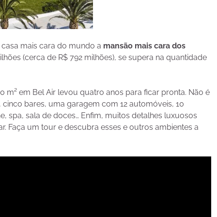
 casa mais cara do mundo a
mansão mais cara dos
lhões (cerca de R$ 792 milhões), se supera na quantidade
m² em Bel Air levou quatro anos para ficar pronta. Não é
et, cinco bares, uma garagem com 12 automóveis, 10
che, spa, sala de doces… Enfim, muitos detalhes luxuosos
r. Faça um tour e descubra esses e outros ambientes a