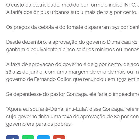
O custo da eletricidade, medido conforme o índice INPC,
A tarifa dos ônibus urbanos subiu mais de 12,5 por cento, o
Os preços da cebola e do tomate dispararam 151 por cent
Desde dezembro, a aprovação do governo Dilma caiu 31 p
ganham o equivalente a cinco salários mínimos ou menos
A taxa de aprovação do governo é de 9 por cento, de aco
18 a 21 de junho, com uma margem de erro de mais ou men
governo de Fernando Collor, que renunciou em 1992 em
Se dependesse do pastor Gonzaga, ele faria o impeachme
“Agora eu sou anti-Dilma, anti-Lula”, disse Gonzaga, referi
cujo governo tinha uma taxa de aprovação de 80 por cen
governo era para os pobres”.