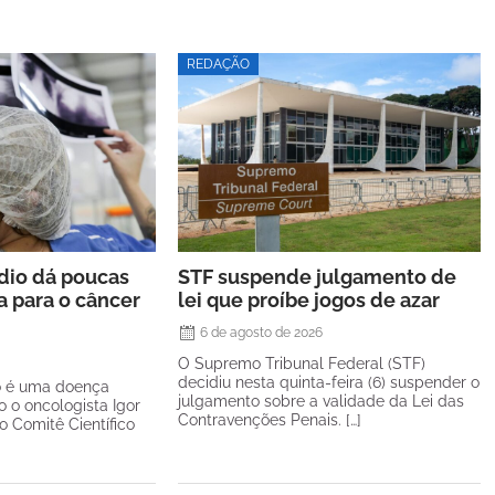
REDAÇÃO
rdio dá poucas
STF suspende julgamento de
a para o câncer
lei que proíbe jogos de azar
6 de agosto de 2026
O Supremo Tribunal Federal (STF)
decidiu nesta quinta-feira (6) suspender o
o é uma doença
julgamento sobre a validade da Lei das
o o oncologista Igor
Contravenções Penais. […]
 Comitê Científico