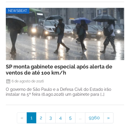
NEWSBEAT
SP monta gabinete especial após alerta de
ventos de até 100 km/h
6 de agosto de 2026
O governo de São Paulo e a Defesa Civil do Estado irão
instalar na 5ª feira (6.ago.2026) um gabinete para […]
«
1
2
3
4
5
...
9360
»