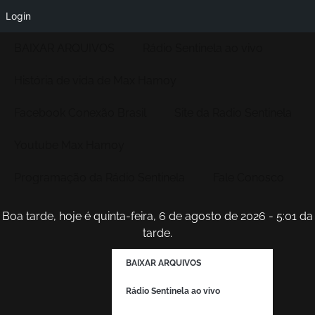
Login
BAIXAR ARQUIVOS
Rádio Sentinela ao vivo
História de vida de Max Hamoy
Facebook Conexão Brasil
Site da Radio Sentinela
Youtube Max Hamoy
Programação da Rádio Sentinela
Fale Conosco
Boa tarde, hoje é quinta-feira, 6 de agosto de 2026 - 5:01 da
tarde.
BAIXAR ARQUIVOS
Rádio Sentinela ao vivo