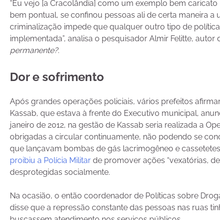
“Eu vejo [a Cracolândia] como um exemplo bem caricat
bem pontual, se confinou pessoas ali de certa maneira a 
criminalização impede que qualquer outro tipo de política
implementada”, analisa o pesquisador Almir Felitte, autor 
permanente?
.
Dor e sofrimento
Após grandes operações policiais, vários prefeitos afirma
Kassab, que estava à frente do Executivo municipal, anu
janeiro de 2012, na gestão de Kassab seria realizada a 
obrigadas a circular continuamente, não podendo se conce
que lançavam bombas de gás lacrimogêneo e cassetetes.
proibiu a Polícia Militar
de promover ações “vexatórias, d
desprotegidas socialmente.
Na ocasião, o então coordenador de Políticas sobre Droga
disse que a repressão constante das pessoas nas ruas tin
buscassem atendimento nos serviços públicos.