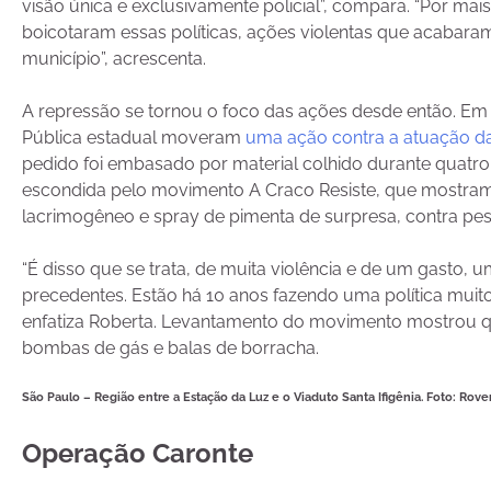
visão única e exclusivamente policial”, compara. “Por mais
boicotaram essas políticas, ações violentas que acabaram 
município”, acrescenta.
A repressão se tornou o foco das ações desde então. Em 2
Pública estadual moveram
uma ação contra a atuação da
pedido foi embasado por material colhido durante quatr
escondida pelo movimento A Craco Resiste, que mostr
lacrimogêneo e spray de pimenta de surpresa, contra pes
“É disso que se trata, de muita violência e de um gasto
precedentes. Estão há 10 anos fazendo uma política mui
enfatiza Roberta. Levantamento do movimento mostrou q
bombas de gás e balas de borracha.
São Paulo – Região entre a Estação da Luz e o Viaduto Santa Ifigênia. Foto:
Roven
Operação Caronte