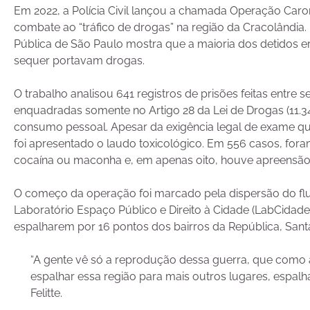
Em 2022, a Polícia Civil lançou a chamada Operação Caro
combate ao “tráfico de drogas” na região da Cracolândia.
Pública de São Paulo mostra que a maioria dos detidos 
sequer portavam drogas.
O trabalho analisou 641 registros de prisões feitas entr
enquadradas somente no Artigo 28 da Lei de Drogas (11.34
consumo pessoal. Apesar da exigência legal de exame que
foi apresentado o laudo toxicológico. Em 556 casos, for
cocaína ou maconha e, em apenas oito, houve apreensã
O começo da operação foi marcado pela dispersão do flu
Laboratório Espaço Público e Direito à Cidade (LabCidad
espalharem por 16 pontos dos bairros da República, Santa 
“A gente vê só a reprodução dessa guerra, que como 
espalhar essa região para mais outros lugares, espalha
Felitte.