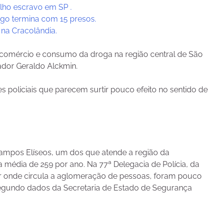
lho escravo em SP .
ngo termina com 15 presos.
 na Cracolândia.
o comércio e consumo da droga na região central de São
nador Geraldo Alckmin.
s policiais que parecem surtir pouco efeito no sentido de
os Campos Elíseos, um dos que atende a região da
a média de 259 por ano. Na 77ª Delegacia de Polícia, da
or onde circula a aglomeração de pessoas, foram pouco
, segundo dados da Secretaria de Estado de Segurança