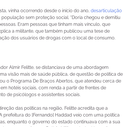
ta, vinha ocorrendo desde o início do ano,
desarticulação
 população sem proteção social. “Doria chegou e demitiu
pessoas. Eram pessoas que tinham mais vínculo, que
xplica a militante, que também publicou uma tese de
lação dos usuários de drogas com o local de consumo.
sador Almir Felitte, se distanciava de uma abordagem
 uma visão mais de saúde pública, de questão de política de
riou o Programa De Braços Abertos, que atendeu cerca de
m hotéis sociais, com renda a partir de frentes de
to de psicólogos e assistentes sociais.
ão das políticas na região, Felitte acredita que a
 “A prefeitura do [Fernando] Haddad veio com uma política
gas, enquanto o governo do estado continuava com a sua