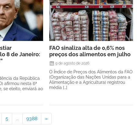
stiar
FAO sinaliza alta de 0,6% nos
o 8 de Janeiro:
preços dos alimentos em julho
s”
9 de agosto de 2026
O Índice de Preços dos Alimentos da FAO
(Organização das Nações Unidas para a
dência da República
Alimentação e a Agricultura) registrou
) afirmou nesta 6ª
média […]
e, se eleito, enviará ao
5
...
9388
»