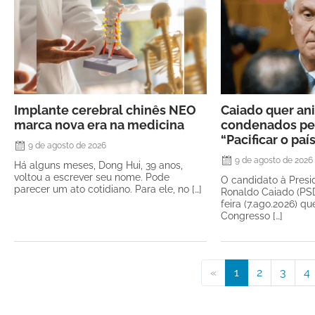
Implante cerebral chinês NEO
Caiado quer ani
marca nova era na medicina
condenados pel
“Pacificar o paí
9 de agosto de 2026
9 de agosto de 2026
Há alguns meses, Dong Hui, 39 anos,
voltou a escrever seu nome. Pode
O candidato à Presi
parecer um ato cotidiano. Para ele, no […]
Ronaldo Caiado (PSD
feira (7.ago.2026) qu
Congresso […]
«
1
2
3
4