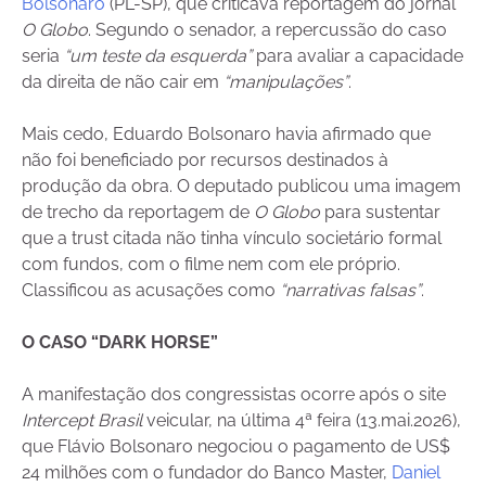
Bolsonaro
(PL-SP), que criticava reportagem do jornal
O Globo
. Segundo o senador, a repercussão do caso
seria
“um teste da esquerda”
para avaliar a capacidade
da direita de não cair em
“manipulações”
.
Mais cedo, Eduardo Bolsonaro havia afirmado que
não foi beneficiado por recursos destinados à
produção da obra. O deputado publicou uma imagem
de trecho da reportagem de
O Globo
para sustentar
que a trust citada não tinha vínculo societário formal
com fundos, com o filme nem com ele próprio.
Classificou as acusações como
“narrativas falsas”
.
O CASO “DARK HORSE”
A manifestação dos congressistas ocorre após o site
Intercept Brasil
veicular, na última 4ª feira (13.mai.2026),
que Flávio Bolsonaro negociou o pagamento de US$
24 milhões com o fundador do Banco Master,
Daniel