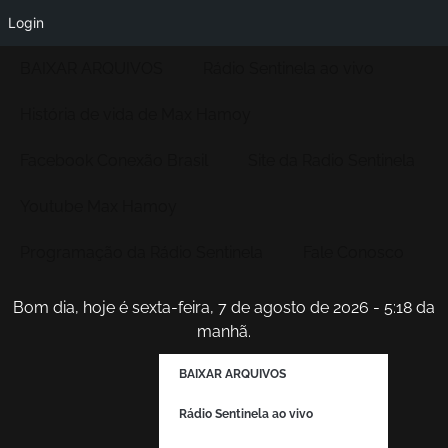
Login
BAIXAR ARQUIVOS
Rádio Sentinela ao vivo
História de vida de Max Hamoy
Facebook Conexão Brasil
Site da Radio Sentinela
Youtube Max Hamoy
Programação da Rádio Sentinela
Fale Conosco
Bom dia, hoje é sexta-feira, 7 de agosto de 2026 - 5:18 da
manhã.
BAIXAR ARQUIVOS
Rádio Sentinela ao vivo