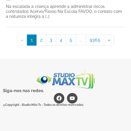
Na escalada a criança aprende a administrar riscos
controlados Acervo/Favoo Na Escola FAVOO, o contato com
a natureza integra a […]
«
1
2
3
4
5
...
9365
»
Siga-nos nas redes.
@Copyright - Studio MAx Tv - Todos os direitos reservados.