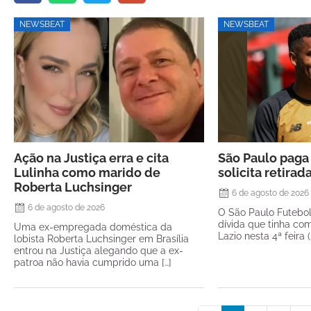
NEWSBEAT
NEWSBEAT
Ação na Justiça erra e cita
São Paulo paga 
Lulinha como marido de
solicita retirad
Roberta Luchsinger
6 de agosto de 2026
6 de agosto de 2026
O São Paulo Futebo
dívida que tinha com
Uma ex-empregada doméstica da
Lazio nesta 4ª feira 
lobista Roberta Luchsinger em Brasília
entrou na Justiça alegando que a ex-
patroa não havia cumprido uma […]