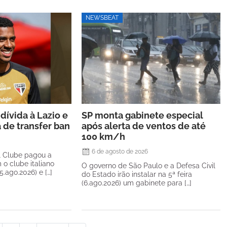
NEWSBEAT
dívida à Lazio e
SP monta gabinete especial
a de transfer ban
após alerta de ventos de até
100 km/h
6 de agosto de 2026
l Clube pagou a
 o clube italiano
O governo de São Paulo e a Defesa Civil
(5.ago.2026) e […]
do Estado irão instalar na 5ª feira
(6.ago.2026) um gabinete para […]