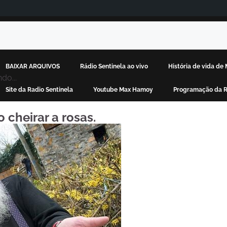
BAIXAR ARQUIVOS
Rádio Sentinela ao vivo
História de vida d
do...
Site da Radio Sentinela
Youtube Max Hamoy
Programação da R
 cheirar a rosas.