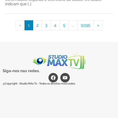
indicam que […]
«
1
2
3
4
5
...
9395
»
Siga-nos nas redes.
@Copyright - Studio MAx Tv - Todos os direitos reservados.