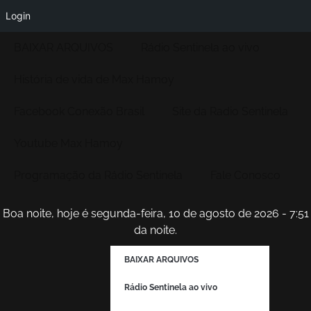
Login
BAIXAR ARQUIVOS
Rádio Sentinela ao vivo
História de vida de Max Hamoy
Facebook Conexão Brasil
Site da Radio Sentinela
Youtube Max Hamoy
Programação da Rádio Sentinela
Fale Conosco
Boa noite, hoje é segunda-feira, 10 de agosto de 2026 - 7:51
da noite.
BAIXAR ARQUIVOS
Rádio Sentinela ao vivo