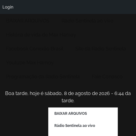
Login
BAIXAR ARQUIVOS
Rádio Sentinela ao vivo
História de vida de Max Hamoy
Facebook Conexão Brasil
Site da Radio Sentinela
Youtube Max Hamoy
Programação da Rádio Sentinela
Fale Conosco
Boa tarde, hoje é sábado, 8 de agosto de 2026 - 6:44 da
tarde.
BAIXAR ARQUIVOS
Rádio Sentinela ao vivo