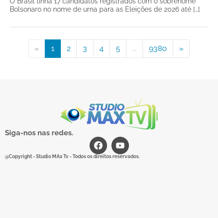
O Brasil tinha 17 candidatos registrados com o sobrenome
Bolsonaro no nome de urna para as Eleições de 2026 até […]
«
1
2
3
4
5
...
9380
»
Siga-nos nas redes.
@Copyright - Studio MAx Tv - Todos os direitos reservados.