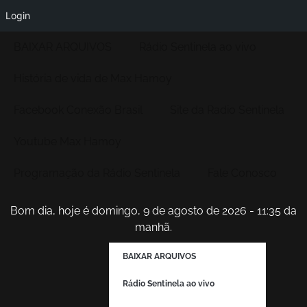
Login
BAIXAR ARQUIVOS
Rádio Sentinela ao vivo
História de vida de Max Hamoy
Facebook Conexão Brasil
Site da Radio Sentinela
Youtube Max Hamoy
Programação da Rádio Sentinela
Fale Conosco
Bom dia, hoje é domingo, 9 de agosto de 2026 - 11:35 da
manhã.
BAIXAR ARQUIVOS
Rádio Sentinela ao vivo