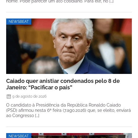
nome. Pode parecer um ato cotidiano. Para ele, no […]
NEWSBEAT
Caiado quer anistiar condenados pelo 8 de
Janeiro: “Pacificar o país”
9 de agosto de 2026
O candidato à Presidência da República Ronaldo Caiado
(PSD) afirmou nesta 6ª feira (7.ago.2026) que, se eleito, enviará
ao Congresso […]
NEWSBEAT