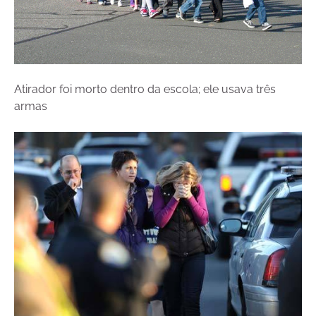
Atirador foi morto dentro da escola; ele usava três
armas