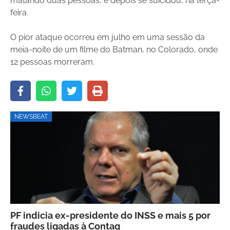
matando duas pessoas, e depois se suicidou, na terça-
feira.
O pior ataque ocorreu em julho em uma sessão da
meia-noite de um filme do Batman, no Colorado, onde
12 pessoas morreram.
NEWSBEAT
PF indicia ex-presidente do INSS e mais 5 por
fraudes ligadas à Contag