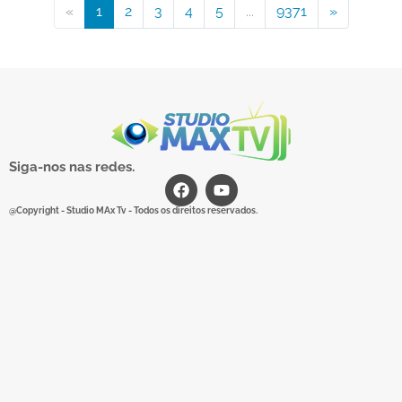
«
1
2
3
4
5
...
9371
»
Siga-nos nas redes.
@Copyright - Studio MAx Tv - Todos os direitos reservados.