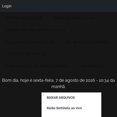
Login
BAIXAR ARQUIVOS
Rádio Sentinela ao vivo
História de vida de Max Hamoy
Facebook Conexão Brasil
Site da Radio Sentinela
Youtube Max Hamoy
Programação da Rádio Sentinela
Fale Conosco
Bom dia, hoje é sexta-feira, 7 de agosto de 2026 - 10:34 da
manhã.
BAIXAR ARQUIVOS
Rádio Sentinela ao vivo