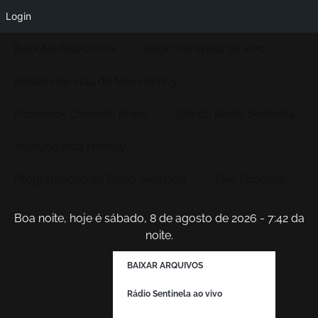
Login
BAIXAR ARQUIVOS
Rádio Sentinela ao vivo
História de vida de Max Hamoy
Facebook Conexão Brasil
Site da Radio Sentinela
Youtube Max Hamoy
Programação da Rádio Sentinela
Fale Conosco
Boa noite, hoje é sábado, 8 de agosto de 2026 - 7:42 da
noite.
BAIXAR ARQUIVOS
Rádio Sentinela ao vivo