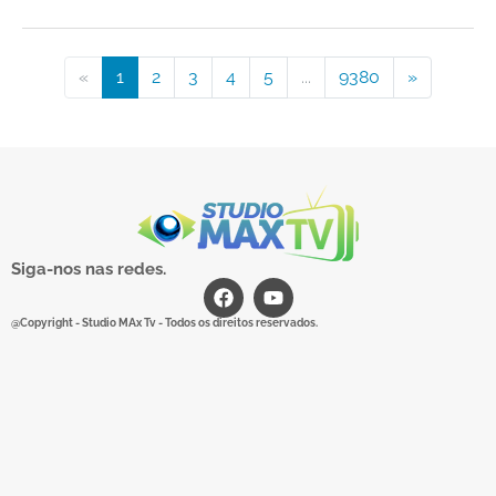
«
1
2
3
4
5
...
9380
»
Siga-nos nas redes.
@Copyright - Studio MAx Tv - Todos os direitos reservados.