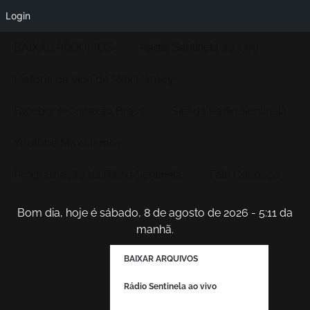
Login
BAIXAR ARQUIVOS
Rádio Sentinela ao vivo
História de vida de Max Hamoy
Facebook Conexão Brasil
Site da Radio Sentinela
Youtube Max Hamoy
Programação da Rádio Sentinela
Fale Conosco
Bom dia, hoje é sábado, 8 de agosto de 2026 - 5:11 da
manhã.
BAIXAR ARQUIVOS
Rádio Sentinela ao vivo