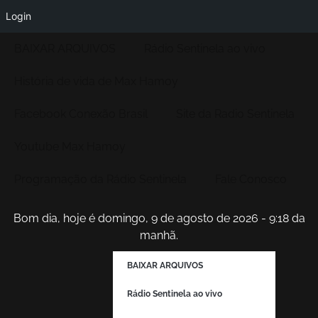
Login
BAIXAR ARQUIVOS
Rádio Sentinela ao vivo
História de vida de Max Hamoy
Facebook Conexão Brasil
Site da Radio Sentinela
Youtube Max Hamoy
Programação da Rádio Sentinela
Fale Conosco
Bom dia, hoje é domingo, 9 de agosto de 2026 - 9:18 da
manhã.
BAIXAR ARQUIVOS
Rádio Sentinela ao vivo