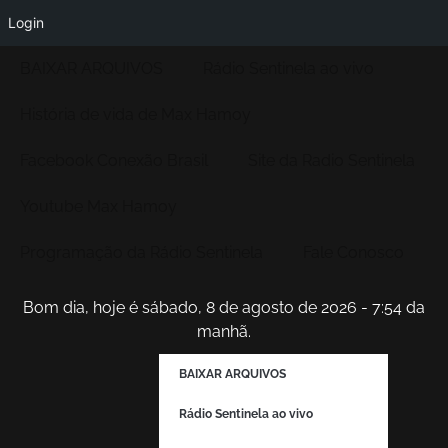
Login
BAIXAR ARQUIVOS
Rádio Sentinela ao vivo
História de vida de Max Hamoy
Facebook Conexão Brasil
Site da Radio Sentinela
Youtube Max Hamoy
Programação da Rádio Sentinela
Fale Conosco
Bom dia, hoje é sábado, 8 de agosto de 2026 - 7:54 da
manhã.
BAIXAR ARQUIVOS
Rádio Sentinela ao vivo