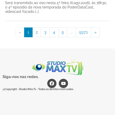
Será transmitido ao vivo nesta 5ª feira (6.ago.2026), às 18h30,
o 4º episódio da nova temporada do PoderDataCast,
videocast focado […]
«
1
2
3
4
5
...
9371
»
Siga-nos nas redes.
@Copyright - Studio MAx Tv - Todos os direitos reservados.