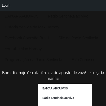
Login
BAIXAR ARQUIVOS
Rádio Sentinela ao vivo
História de vida de Max Hamoy
Facebook Conexão Brasil
Site da Radio Sentinela
Youtube Max Hamoy
Programação da Rádio Sentinela
Fale Conosco
Bom dia, hoje é sexta-feira, 7 de agosto de 2026 - 10:25 da
manhã.
BAIXAR ARQUIVOS
Rádio Sentinela ao vivo