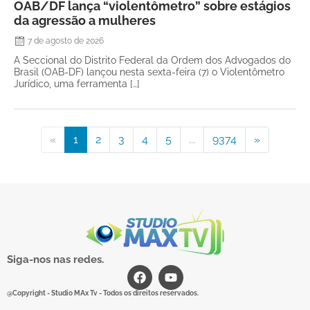
OAB/DF lança “violentômetro” sobre estágios
da agressão a mulheres
7 de agosto de 2026
A Seccional do Distrito Federal da Ordem dos Advogados do
Brasil (OAB-DF) lançou nesta sexta-feira (7) o Violentômetro
Jurídico, uma ferramenta […]
«
1
2
3
4
5
...
9374
»
Siga-nos nas redes.
@Copyright - Studio MAx Tv - Todos os direitos reservados.