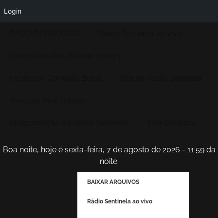
Login
BAIXAR ARQUIVOS
Rádio Sentinela ao vivo
História de vida de Max Hamoy
Facebook Conexão Brasil
Site da Radio Sentinela
Youtube Max Hamoy
Programação da Rádio Sentinela
Fale Conosco
Boa noite, hoje é sexta-feira, 7 de agosto de 2026 - 11:59 da
noite.
BAIXAR ARQUIVOS
Rádio Sentinela ao vivo