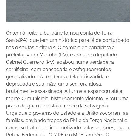
Ontem à noite, a barbárie tomou conta de Terra
Santa(PA), que tem um histórico para lá de conturbado
nas disputas eleitorais. O comício da candidata a
prefeita Isaura Marinho (PV), esposa do deputado
Gabriel Guerreiro (PV), acabou numa verdadeira
carnificina, com pancadaria e esfaqueamentos
generalizados. A residência dela foi invadida e
depredada e sua mãe, uma senhora idosa,
brutalmente assassinada. A turma a espancou até a
morte. O município, historicamente violento, virou uma
praça de guerra e está à mercê da selvageria.
Urge que o governo do Estado e a União socorram as
famílias, enviando tropas da PM e da Força Nacional e,
como se trata de crime motivado pelas eleições, que a
Polícia Federal aja. O MPE e o MPF também. O