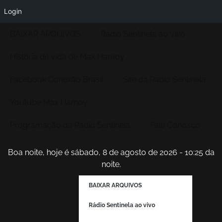
Login
BAIXAR ARQUIVOS
Rádio Sentinela ao vivo
História de vida de Max Hamoy
Facebook Conexão Brasil
Site da Radio Sentinela
Youtube Max Hamoy
Programação da Rádio Sentinela
Fale Conosco
Boa noite, hoje é sábado, 8 de agosto de 2026 - 10:25 da
noite.
BAIXAR ARQUIVOS
Rádio Sentinela ao vivo