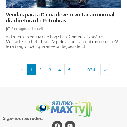
Vendas para a China devem voltar ao normal,
diz diretora da Petrobras
8 de agosto de 2026
A diretora-executiva de Logística, Comercialização e
Mercados da Petrobras, Angélica Laureano, afirmou nesta 6ª
feira (7.ago.2026) que as exportações de […]
«
1
2
3
4
5
...
9381
»
Siga-nos nas redes.