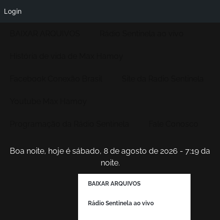
Login
BAIXAR ARQUIVOS
Rádio Sentinela ao vivo
História de vida de Max Hamoy
Facebook Conexão Brasil
Site da Radio Sentinela
Youtube Max Hamoy
Programação da Rádio Sentinela
Fale Conosco
Boa noite, hoje é sábado, 8 de agosto de 2026 - 7:19 da
noite.
BAIXAR ARQUIVOS
Rádio Sentinela ao vivo